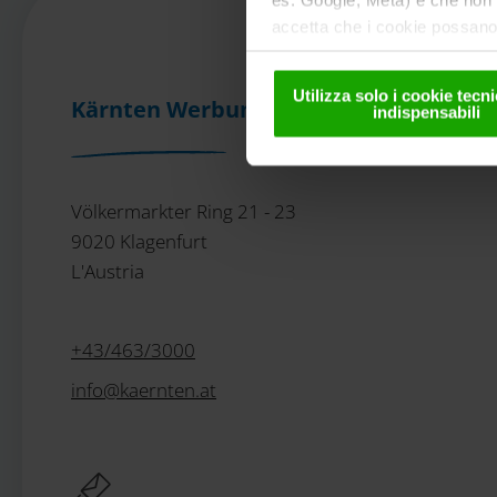
accetta che i cookie possano 
solo in forma pseudonima. Ult
nella
nostra informativa sul
Utilizza solo i cookie tec
Kärnten Werbung
indispensabili
Völkermarkter Ring 21 - 23
9020 Klagenfurt
L'Austria
+43/463/3000
info
@
kaernten
.
at