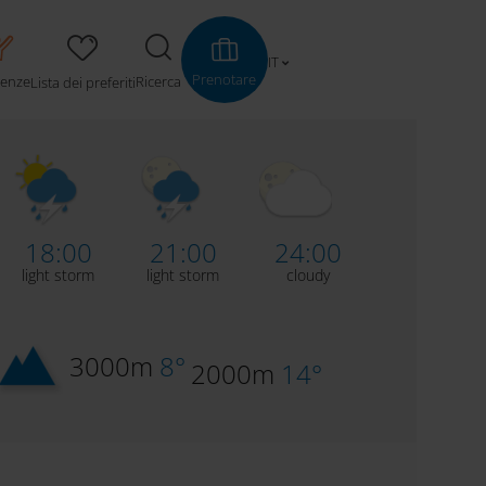
IT
Prenotare
ienze
Ricerca
Lista dei preferiti
18:00
21:00
24:00
light storm
light storm
cloudy
3000m
8°
2000m
14°