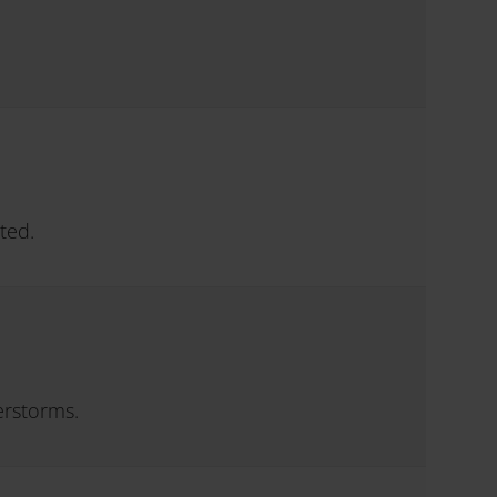
ted.
erstorms.