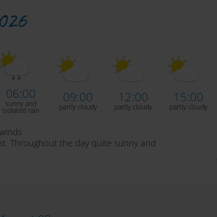
2026
06:00
09:00
12:00
15:00
sunny and
partly cloudy
partly cloudy
partly cloudy
isolated rain
winds
cast. Throughout the day quite sunny and