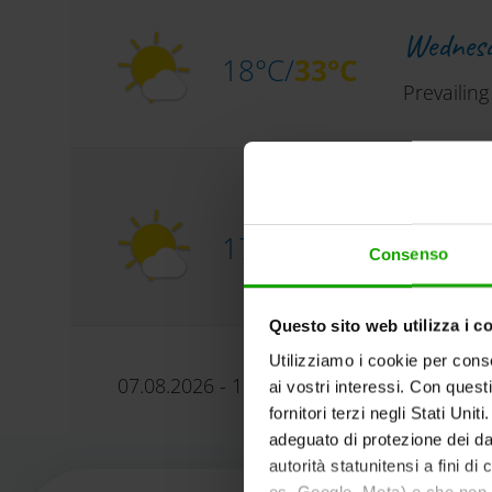
Wednes
18°C/
33°C
Prevailin
Thursda
17°C/
33°C
Consenso
Again sun
Questo sito web utilizza i c
Utilizziamo i cookie per conse
07.08.2026 - 16:26 - Zentralanstalt für 
ai vostri interessi. Con quest
fornitori terzi negli Stati Uni
adeguato di protezione dei dat
autorità statunitensi a fini di
es. Google, Meta) e che non s