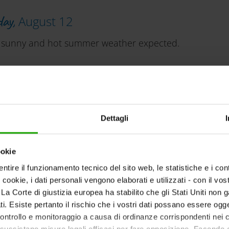
day,
August 12
g sunny and hot summer weather expected.
y,
August 13
Dettagli
ny and hot. Low risk for thunderstorms.
ookie
ntire il funzionamento tecnico del sito web, le statistiche e i con
Meteorologie und Geodynamik (ZAMG) - The weather exper
i cookie, i dati personali vengono elaborati e utilizzati - con il v
ti. La Corte di giustizia europea ha stabilito che gli Stati Uniti non 
i. Esiste pertanto il rischio che i vostri dati possano essere ogg
 controllo e monitoraggio a causa di ordinanze corrispondenti nei co
ussistano misure legali efficaci per fare opposizione. Facendo cl