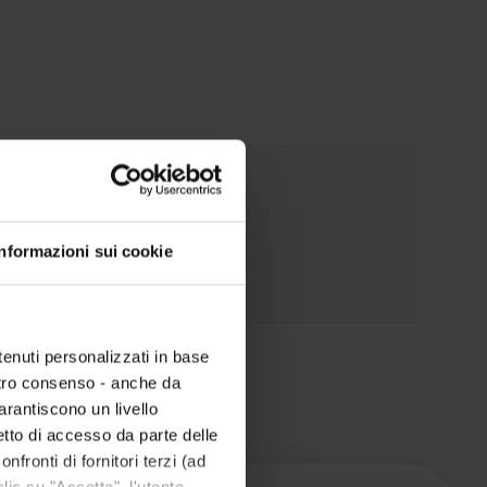
Informazioni sui cookie
tenuti personalizzati in base
ts in Carinthia
ostro consenso - anche da
garantiscono un livello
etto di accesso da parte delle
nfronti di fornitori terzi (ad
ic su "Accetta", l'utente