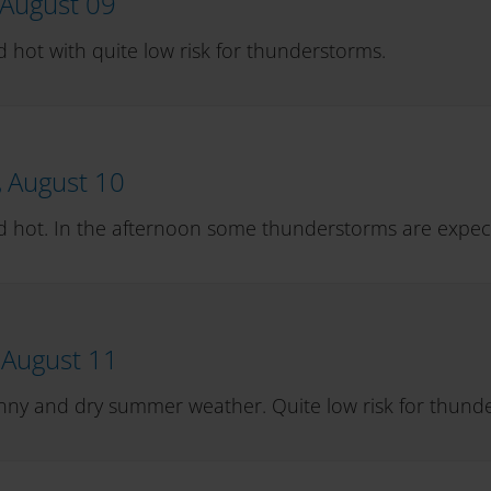
August 09
 hot with quite low risk for thunderstorms.
,
August 10
 hot. In the afternoon some thunderstorms are expec
,
August 11
nny and dry summer weather. Quite low risk for thund