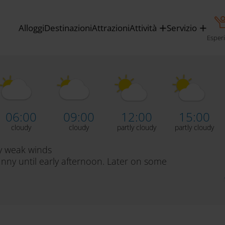
Alloggi
Destinazioni
Attrazioni
Attività
Servizio
sto 2026
Esper
06:00
09:00
12:00
15:00
cloudy
cloudy
partly cloudy
partly cloudy
y weak winds
nny until early afternoon. Later on some