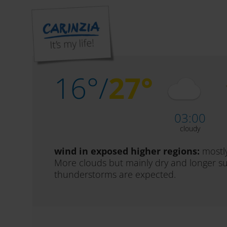
Il tempo oggi,
07. ago
16°/
27°
03:00
cloudy
wind in exposed higher regions:
mostl
More clouds but mainly dry and longer su
thunderstorms are expected.