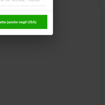
uesti dati verranno trasmessi
tivazione sono disponibili
etta (anche negli USA)