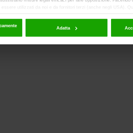
essere utilizzati da noi e da fornitori terzi (anche negli USA). Q
eriori dettagli sui cookie e sulla loro eventuale successiva disat
la privacy
.
nicamente
Adatta
Acc