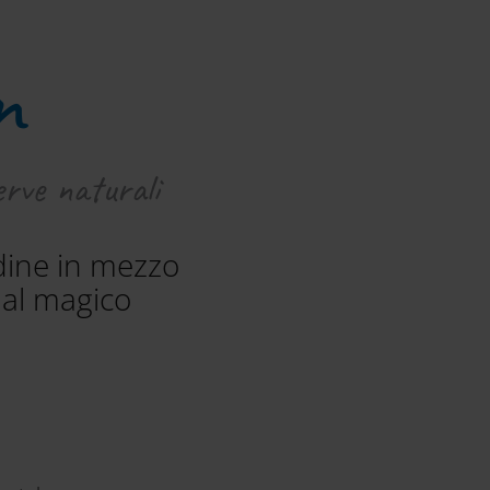
m
erve naturali
udine in mezzo
dal magico