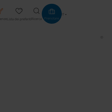
IT
Prenotare
ienze
Ricerca
Lista dei preferiti