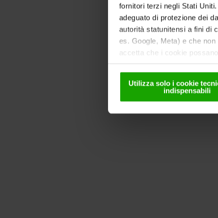
fornitori terzi negli Stati Uni
adeguato di protezione dei dat
autorità statunitensi a fini di
es. Google, Meta) e che non s
accetta che i cookie possano 
solo in forma pseudonima. Ult
nella
nostra informativa sul
Utilizza solo i cookie tec
indispensabili