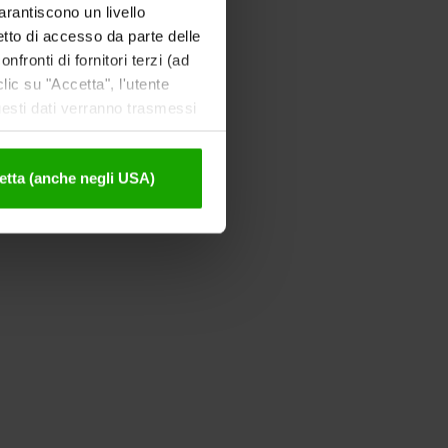
garantiscono un livello
etto di accesso da parte delle
nfronti di fornitori terzi (ad
ic su "Accetta", l'utente
uesti dati verranno trasmessi
tivazione sono disponibili
etta (anche negli USA)