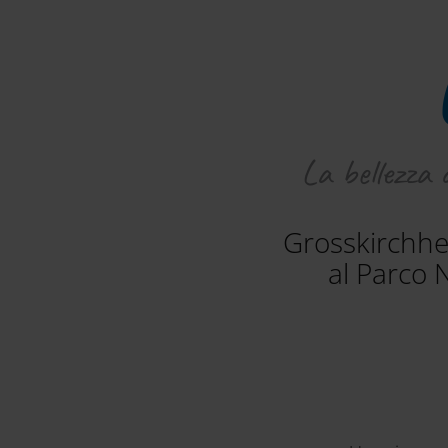
La bellezza 
Grosskirchhei
al Parco 