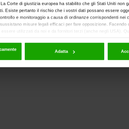
ti. La Corte di giustizia europea ha stabilito che gli Stati Uniti non 
i. Esiste pertanto il rischio che i vostri dati possano essere ogg
 controllo e monitoraggio a causa di ordinanze corrispondenti nei co
ussistano misure legali efficaci per fare opposizione. Facendo cl
essere utilizzati da noi e da fornitori terzi (anche negli USA). Q
eriori dettagli sui cookie e sulla loro eventuale successiva disat
la privacy
.
nicamente
Adatta
Acc