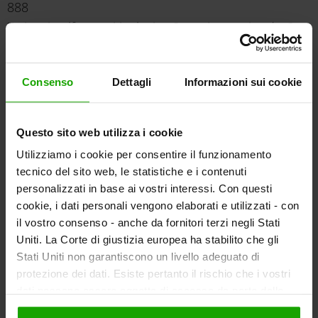
888
7 giorni golf, tornei inclusi, e 8 notti a partire da €
983
Prezzi per persona/pacchetto in Euro in camera
Consenso
Dettagli
Informazioni sui cookie
doppia standard, altre tipologie di camere con
supplemento.
Questo sito web utilizza i cookie
Utilizziamo i cookie per consentire il funzionamento
tecnico del sito web, le statistiche e i contenuti
personalizzati in base ai vostri interessi. Con questi
cookie, i dati personali vengono elaborati e utilizzati - con
il vostro consenso - anche da fornitori terzi negli Stati
Uniti. La Corte di giustizia europea ha stabilito che gli
Stati Uniti non garantiscono un livello adeguato di
protezione dei dati. Esiste pertanto il rischio che i vostri
dati possano essere oggetto di accesso da parte delle
autorità statunitensi a fini di controllo e monitoraggio a